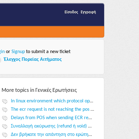
Είσοδος
Εγγραφή
gin
Signup
or
to submit a new ticket
Έλεγχος Πορείας Αιτήματος
More topics in
Γενικές Ερωτήσεις
In linux environment which protocol option should I follow?
The ecr request is not reaching the pos terminal.
Delays from POS when sending ECR requests..
Συναλλαγή ακύρωσης (refund ή void) μπορεί να εκκινηθεί αυτόνομα από το POS?
Δεν βρήκατε την απάντηση στο ερώτημά σας?