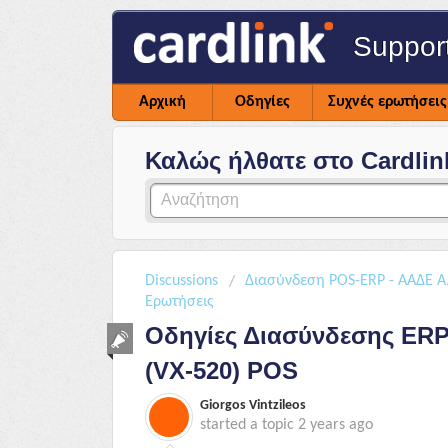
Suppor
Αρχική
Οδηγίες
Συχνές ερωτήσεις
Καλώς ήλθατε στο Cardlin
Discussions
Διασύνδεση POS-ERP - ΑΑΔΕ Α.
Ερωτήσεις
Οδηγίες Διασύνδεσης ERP 
(VX-520) POS
Giorgos Vintzileos
started a topic
2 years ago