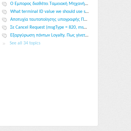
Ο Έμπορος διαθέτει Ταμειακή Μηχανή (ή Φορολογικό Μηχανισμό) και ERP (ή κάποιο υπολογιστικό σύστημα). Πως θα συνδέσει το POS του? Τι επιλογές υπάρχουν?
What terminal ID value we should use so as to obtain the payment ECR token?
Αποτυχία ταυτοποίησης υπογραφής Παρόχου ΥΠΑΗΕΣ
Σε Cancel Request (msgType = 820, msgCode = 00) το POS δεν κάνει την ακύρωση?
Εξαργύρωση πόντων Loyalty. Πως γίνεται?
See all 34 topics