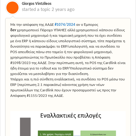
Giorgos Vintzileos
started a topic
2 years ago
Με την απόφαση της ΑΑΔΕ
#1074/2024
αν ο Έμπορος
δεν
χρησιμοποιεί Πάροχο ΥΠΑΗΕΣ αλλά χρησιμοποιεί κάποιου είδους
φορολογικό μηχανισμό ή και ταμειακή μηχανή που τα έχει συνδέσει
με ένα ERP ή κάποιου είδους υπολογιστικό σύστημα, τότε παρέχεται η
δυνατότητα να παρακάμψει το ERP/υπολογιστή, και να συνδέσει το
POS απευθείας πάνω στο ταμείο ή τον φορολογικό μηχανισμό,
χρησιμοποιώντας το Πρωτόκολλο που προβλέπει η Απόφαση
#1098/2023 της ΑΑΔΕ. Στην περίπτωση αυτή, τα POS της Cardlink είναι
ήδη έτοιμα για το rollout και το ERP/Υπολογιστικό σύστημα δεν
χρειάζεται να μεσολαβήσει για την διασύνδεση.
Υπάρχει και η πιό σύνθετη εναλλακτική, να συνδέσει το POS μέσω του
ERP (περίπτωση 2.1 παρακάτω) κάνοντας χρήση των νέων
πρωτοκόλλων της Cardlink που έχουν προσαρμοστεί ως προς την
Απόφαση #1155/2023 της ΑΑΔΕ.