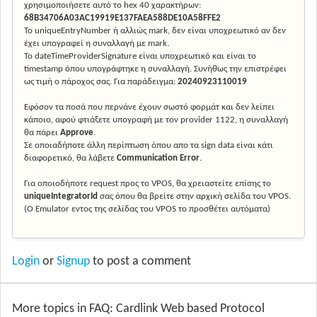
χρησιμοποιήσετε αυτό το hex 40 χαρακτήρων:
68B34706A03AC19919E137FAEA588DE10A58FFE2
Το uniqueEntryNumber ή αλλιώς mark, δεν είναι υποχρεωτικό αν δεν
έχει υπογραφεί η συναλλαγή με mark.
Το dateTimeProviderSignature είναι υποχρεωτικό και είναι το
timestamp όπου υπογράφτηκε η συναλλαγή. Συνήθως την επιστρέφει
ως τιμή ο πάροχος σας. Για παράδειγμα:
20240923110019
Εφόσον τα ποσά που περνάνε έχουν σωστό φορμάτ και δεν λείπει
κάποιο, αφού φτιάξετε υπογραφή με τον provider 1122, η συναλλαγή
θα πάρει
Approve
.
Σε οποιαδήποτε άλλη περίπτωση όπου απο τα sign data είναι κάτι
διαφορετικό, θα λάβετε
Communication Error
.
Για οποιοδήποτε request προς το VPOS, θα χρειαστείτε επίσης το
uniqueIntegratorId
σας όπου θα βρείτε στην αρχική σελίδα του VPOS.
(Ο Emulator εντος της σελίδας του VPOS το προσθέτει αυτόματα)
Login
or
Signup
to post a comment
More topics in
FAQ: Cardlink Web based Protocol