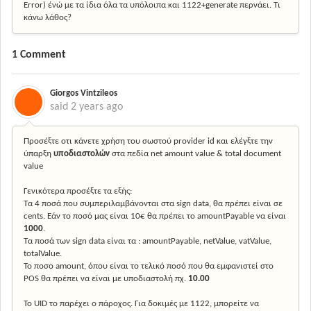
Error) ένώ με τα ίδια όλα τα υπόλοιπα και 1122+generate περνάει. Τι
κάνω λάθος?
1 Comment
Giorgos Vintzileos
said
2 years ago
Προσέξτε οτι κάνετε χρήση του σωστού provider id και ελέγξτε την
ύπαρξη
υποδιαστολών
στα πεδία net amount value & total document
value
Γενικότερα προσέξτε τα εξής:
Τα 4 ποσά που συμπεριλαμβάνονται στα sign data, θα πρέπει είναι σε
cents. Εάν το ποσό μας είναι 10€ θα πρέπει το amountPayable να είναι
1000
.
Τα ποσά των sign data είναι τα : amountPayable, netValue, vatValue,
totalValue.
Το ποσο amount, όπου είναι το τελικό ποσό που θα εμφανιστεί στο
POS θα πρέπει να είναι με υποδιαστολή πχ.
10.00
Το UID το παρέχει ο πάροχος. Για δοκιμές με 1122, μπορείτε να