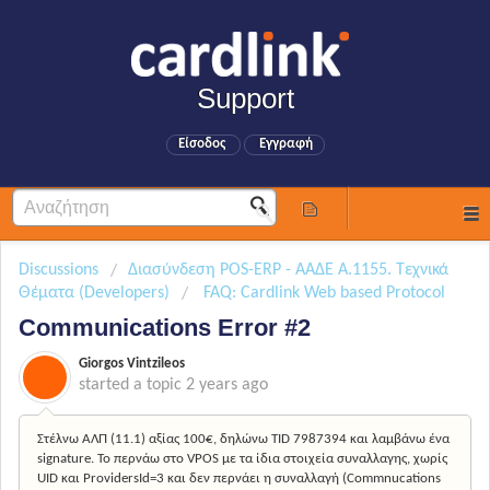
Support
Είσοδος
Εγγραφή
Discussions
Διασύνδεση POS-ERP - ΑΑΔΕ Α.1155. Τεχνικά
Θέματα (Developers)
FAQ: Cardlink Web based Protocol
Communications Error #2
Giorgos Vintzileos
started a topic
2 years ago
Στέλνω ΑΛΠ (11.1) αξίας 100€, δηλώνω TID 7987394 και λαμβάνω ένα
signature. Το περνάω στο VPOS με τα ίδια στοιχεία συναλλαγης, χωρίς
UID και ProvidersId=3 και δεν περνάει η συναλλαγή (Commnucations