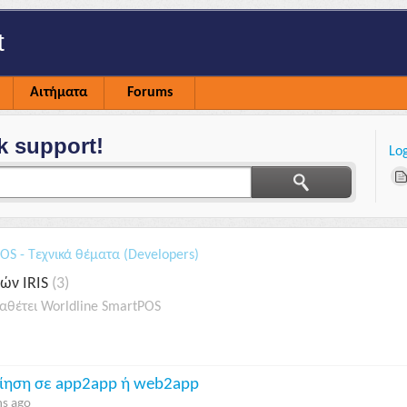
t
Αιτήματα
Forums
k support!
Lo
POS - Τεχνικά θέματα (Developers)
ών IRIS
3
αθέτει Worldline SmartPOS
οίηση σε app2app ή web2app
s ago