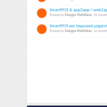
SmartPOS & app2app / web2ap
Posted by
Giorgos Vintzileos
,
10 month
SmartPOS και ταμειακή μηχαν
Posted by
Giorgos Vintzileos
,
10 month