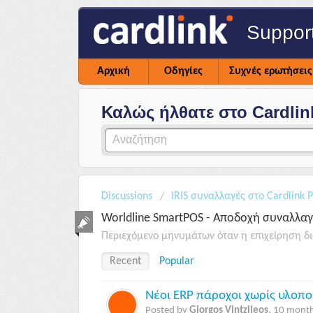
Suppor
Αρχική
Οδηγίες
Συχνές ερωτήσεις
Καλώς ήλθατε στο Cardlin
Discussions
IRIS συναλλαγές στο Cardlink 
Worldline SmartPOS - Αποδοχή συναλλαγ
Περιεχόμενο μηνυμάτων όταν η επιχείρηση δι
Recent
Popular
Νέοι ERP πάροχοι χωρίς υλοπ
Posted by
Giorgos Vintzileos
,
10 month